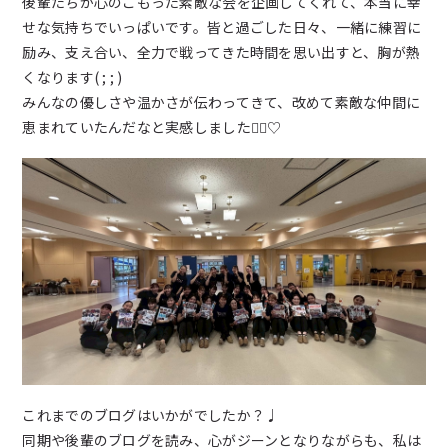
後輩たちが心のこもった素敵な会を企画してくれて、本当に幸
新着情報
せな気持ちでいっぱいです。皆と過ごした日々、一緒に練習に
励み、支え合い、全力で戦ってきた時間を思い出すと、胸が熱
ブログ
くなります( ; ; )
みんなの優しさや温かさが伝わってきて、改めて素敵な仲間に
恵まれていたんだなと実感しました🙂‍↕️♡
お問い合わせ
よくあるご質問
女子チアダンス部諸規定
プライバシーポリシー
これまでのブログはいかがでしたか？♩
同期や後輩のブログを読み、心がジーンとなりながらも、私は