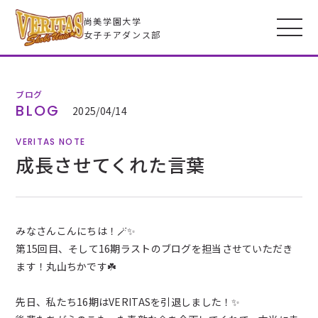
尚美学園大学
女子チアダンス部
ブログ
VERITASとは
BLOG
2025/04/14
VERITAS NOTE
メンバー
成長させてくれた言葉
フォトギャラリー
みなさんこんにちは！🪄✨
全米大会
第15回目、そして16期ラストのブログを担当させていただき
ます！丸山ちかです☘️
高校生のみなさんへ
先日、私たち16期はVERITASを引退しました！✨️