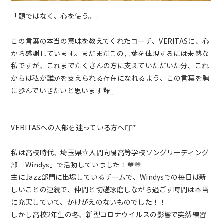
「頭ではなく、心を使う。」
この言葉の本当の意味を教えてくれたコーチ、VERITASに、心
から感謝しています。まだまだこの言葉を体現するには未熟な
私ですが、これまでたくさんの方に支えていただいた分、これ
からは私が誰かを支えられる存在になれるよう、この言葉を胸
に歩んでいきたいと思います👣⸒⸒
VERITASへの入部を迷っている方へ⠉̮⃝︎︎*
私は高校時代、埼玉県立入間向陽高等学校ソングリーディング
部「Windys」で活動していました！💙💛
主にJazz部門に出場しているチームで、Windysでの毎日は新
しいことの連続で、仲間と切磋琢磨しながら過ごす時間は本当
に充実していて、かけがえのないものでした！！
しかし高校2年生の冬、新型コロナウイルスの影響で突然練習