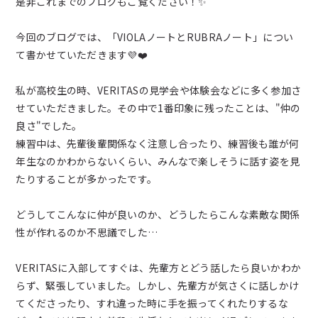
是非これまでのブログもご覧ください！✨
新着情報
今回のブログでは、「VIOLAノートとRUBRAノート」につい
ブログ
て書かせていただきます💜❤️
私が高校生の時、VERITASの見学会や体験会などに多く参加さ
お問い合わせ
せていただきました。その中で1番印象に残ったことは、"仲の
良さ"でした。
よくあるご質問
練習中は、先輩後輩関係なく注意し合ったり、練習後も誰が何
年生なのかわからないくらい、みんなで楽しそうに話す姿を見
たりすることが多かったです。
女子チアダンス部諸規定
どうしてこんなに仲が良いのか、どうしたらこんな素敵な関係
プライバシーポリシー
性が作れるのか不思議でした…
VERITASに入部してすぐは、先輩方とどう話したら良いかわか
らず、緊張していました。しかし、先輩方が気さくに話しかけ
てくださったり、すれ違った時に手を振ってくれたりするな