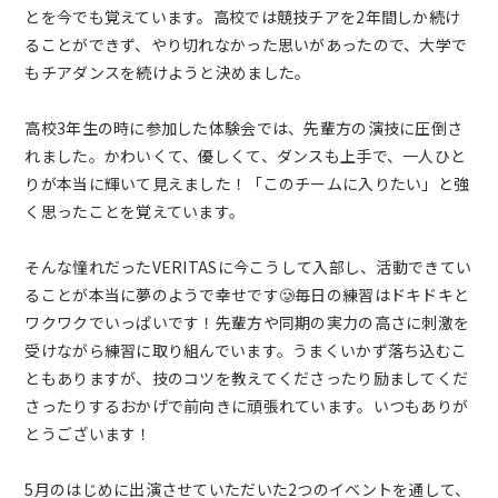
とを今でも覚えています。高校では競技チアを2年間しか続け
ることができず、やり切れなかった思いがあったので、大学で
もチアダンスを続けようと決めました。
高校3年生の時に参加した体験会では、先輩方の演技に圧倒さ
れました。かわいくて、優しくて、ダンスも上手で、一人ひと
りが本当に輝いて見えました！「このチームに入りたい」と強
く思ったことを覚えています。
そんな憧れだったVERITASに今こうして入部し、活動できてい
ることが本当に夢のようで幸せです🥲毎日の練習はドキドキと
ワクワクでいっぱいです！先輩方や同期の実力の高さに刺激を
受けながら練習に取り組んでいます。うまくいかず落ち込むこ
ともありますが、技のコツを教えてくださったり励ましてくだ
さったりするおかげで前向きに頑張れています。いつもありが
とうございます！
5月のはじめに出演させていただいた2つのイベントを通して、