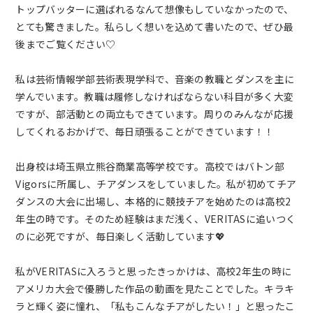
新着情報
トップバッターに選ばれるなんて想像もしていなかったので、
とても驚きました。私らしく想いを込めて書いたので、ぜひ最
後までご覧ください♡
ブログ
私は芸術情報学部芸術表現学科で、音楽の教職とダンスを主に
お問い合わせ
学んでいます。教職は履修しなければならない科目が多く大変
ですが、部活動との両立もできています。周りのみんなが応援
してくれるおかげで、毎日頑張ることができています！！
よくあるご質問
出身校は埼玉県立熊谷商業高等学校です。高校ではバトン部
Vigorsに所属し、チアダンスをしていました。私が初めてチア
女子チアダンス部諸規定
ダンスの大会に出場し、本格的に競技チアを始めたのは高校2
年生の時です。そのため経験はまだ浅く、VERITASに追いつく
プライバシーポリシー
のに必死ですが、毎日楽しく活動しています💖
私がVERITASに入ろうと思ったきっかけは、高校2年生の時に
アメリカ大会で優勝した作品の動画を見たことでした。キラキ
ラと輝く姿に憧れ、「私もこんなチアがしたい！」と思ったこ