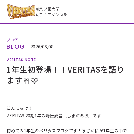
尚美学園大学
女子チアダンス部
ブログ
VERITASとは
BLOG
2026/06/08
VERITAS NOTE
メンバー
1年生初登場！！VERITASを語り
ます🎀🩷
フォトギャラリー
全米大会
こんにちは！
VERITAS 20期1年の嶋田愛音（しまだみお）です！
高校生のみなさんへ
初めての1年生のベリタスブログです！まさか私が1年生の中で