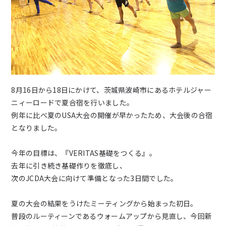
新着情報
ブログ
お問い合わせ
8月16日から18日にかけて、茨城県波崎市にあるホテルジャー
よくあるご質問
ニィーロードで夏合宿を行いました。
例年に比べ夏のUSA大会の開催が早かったため、大会後の合宿
となりました。
女子チアダンス部諸規定
今年の目標は、『VERITAS基礎をつくる』。
プライバシーポリシー
去年に引き続き基礎作りを徹底し、
次のJCDA大会に向けて準備となった3日間でした。
夏の大会の結果をうけたミーティングから始まった初日。
普段のルーティーンであるウォームアップから見直し、今回新