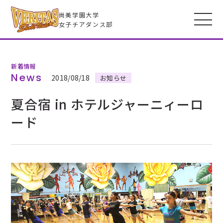
尚美学園大学
女子チアダンス部
新着情報
VERITASとは
News
2018/08/18
お知らせ
夏合宿 in ホテルジャーニィーロ
メンバー
ード
フォトギャラリー
全米大会
高校生のみなさんへ