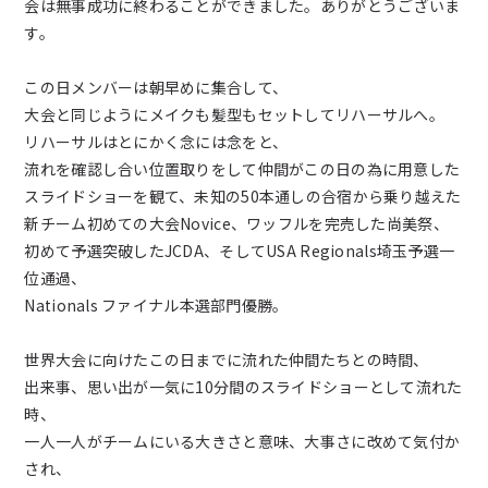
会は無事成功に終わることができました。ありがとうございま
新着情報
す。
ブログ
この日メンバーは朝早めに集合して、
大会と同じようにメイクも髪型もセットしてリハーサルへ。
リハーサルはとにかく念には念をと、
お問い合わせ
流れを確認し合い位置取りをして仲間がこの日の為に用意した
スライドショーを観て、未知の50本通しの合宿から乗り越えた
よくあるご質問
新チーム初めての大会Novice、ワッフルを完売した尚美祭、
初めて予選突破したJCDA、そしてUSA Regionals埼玉予選一
位通過、
女子チアダンス部諸規定
Nationals ファイナル本選部門優勝。
プライバシーポリシー
世界大会に向けたこの日までに流れた仲間たちとの時間、
出来事、思い出が一気に10分間のスライドショーとして流れた
時、
一人一人がチームにいる大きさと意味、大事さに改めて気付か
され、