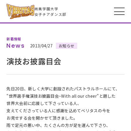
尚美学園大学
女子チアダンス部
新着情報
VERITASとは
News
2013/04/27
お知らせ
演技お披露目会
メンバー
フォトギャラリー
先日20日、新しく大学に創設されたパストラルホールにて、
"世界選手権演技お披露目会~With all our cheer"と題した
全米大会
世界大会前に応援して下さっている人、
支えてくださっている人に感謝を込めてベリタスの今を
高校生のみなさんへ
お見せする会を開かせて頂きました。
雨で足元の悪い中、たくさんの方が足を運んで下さり、