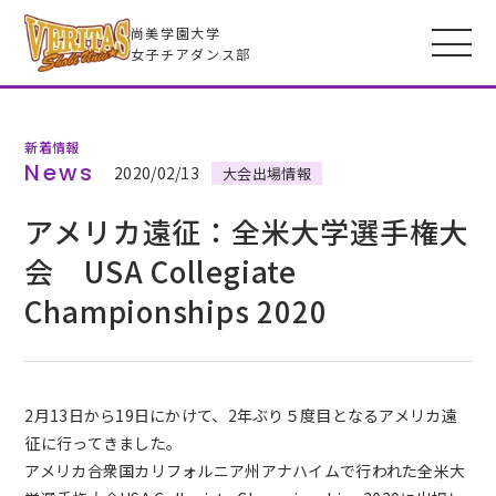
尚美学園大学
女子チアダンス部
新着情報
VERITASとは
News
2020/02/13
大会出場情報
アメリカ遠征：全米大学選手権大
メンバー
会 USA Collegiate
Championships 2020
フォトギャラリー
全米大会
2月13日から19日にかけて、2年ぶり５度目となるアメリカ遠
高校生のみなさんへ
征に行ってきました。
アメリカ合衆国カリフォルニア州アナハイムで行われた全米大