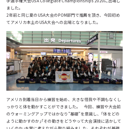
学選手権大会USA Collegiate Championships 2020に出場し
新着情報
ました。
2年前と同じ夏のUSA大会のPOM部門で推薦を頂き、今回初め
ブログ
てアメリカ本土のUSA大会への出場となりました。
お問い合わせ
よくあるご質問
女子チアダンス部諸規定
プライバシーポリシー
アメリカ到着当日から練習を始め、大きな怪我や不調もなくし
っかりと体を動かすことができました。 今回、練習や大会前
のウォーミングアップではかなり”基礎”を意識し、｢体をどの
ように動かすのか｣｢その動きをどうやって大会演技に活かして
いくのか｣を常に考えながら取り組みました。それぞれが基礎