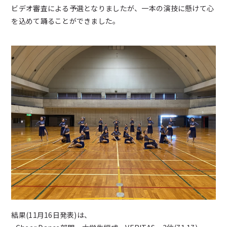
新着情報
ビデオ審査による予選となりましたが、一本の演技に懸けて心
を込めて踊ることができました。
ブログ
お問い合わせ
よくあるご質問
女子チアダンス部諸規定
プライバシーポリシー
結果(11月16日発表)は、