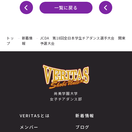
一覧に戻る
トッ
新着情
JCDA 第18回全日本学生チアダンス選手大会 関東
プ
報
予選大会
尚美学園大学
女子チアダンス部
VERITASとは
新着情報
メンバー
ブログ