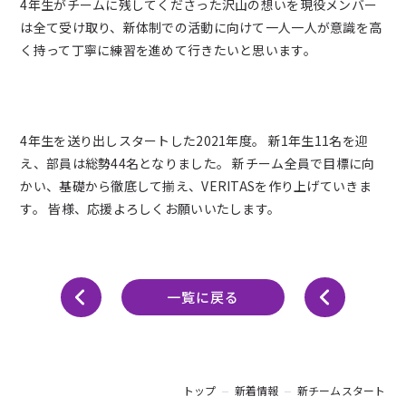
4年生がチームに残してくださった沢山の想いを現役メンバー
新着情報
は全て受け取り、新体制での活動に向けて一人一人が意識を高
く持って丁寧に練習を進めて行きたいと思います。
ブログ
お問い合わせ
4年生を送り出しスタートした2021年度。 新1年生11名を迎
え、部員は総勢44名となりました。 新チーム全員で目標に向
よくあるご質問
かい、基礎から徹底して揃え、VERITASを作り上げていきま
す。 皆様、応援よろしくお願いいたします。
女子チアダンス部諸規定
一覧に戻る
プライバシーポリシー
トップ
新着情報
新チームスタート