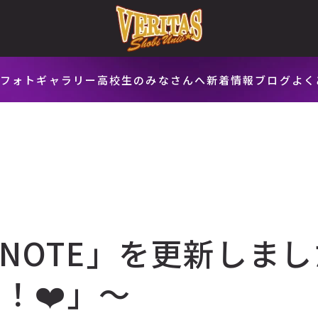
会
フォトギャラリー
高校生のみなさんへ
新着情報
ブログ
よく
S NOTE」を更新しまし
！❤️」～