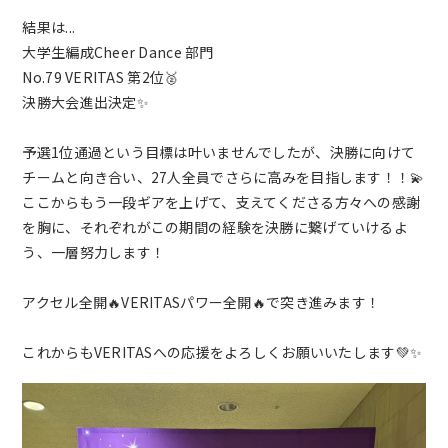
新着情報
結果は...
大学生編成Cheer Dance 部門
ブログ
No.79 VERITAS 第2位🥈
決勝大会進出決定✨️
お問い合わせ
予選1位通過という目標は叶いませんでしたが、決勝に向けて
チームと向き合い、27人全員でさらに高みを目指します！！💫
よくあるご質問
ここからもう一段ギアを上げて、支えてくださる方々への感謝
を胸に、それぞれがこの期間の経験を決勝に繋げていけるよ
う、一層努力します！
女子チアダンス部諸規定
アクセル全開🔥VERITASパワー全開🔥で突き進みます！
プライバシーポリシー
これからもVERITASへの応援をよろしくお願いいたします💚✨