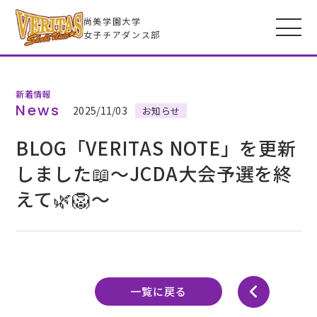
尚美学園大学
女子チアダンス部
新着情報
VERITASとは
News
2025/11/03
お知らせ
BLOG「VERITAS NOTE」を更新
メンバー
しました📖〜JCDA大会予選を終
えて🌿🦁〜
フォトギャラリー
全米大会
高校生のみなさんへ
一覧に戻る