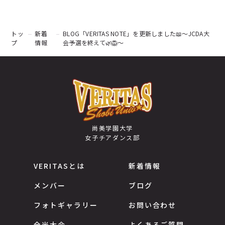
新着情報
トッ
新着
BLOG「VERITAS NOTE」を更新しました📖〜JCDA大
ブログ
プ
情報
会予選を終えて🌿🦁〜
お問い合わせ
よくあるご質問
尚美学園大学
女子チアダンス部
女子チアダンス部諸規定
プライバシーポリシー
VERITASとは
新着情報
メンバー
ブログ
フォトギャラリー
お問い合わせ
全米大会
よくあるご質問