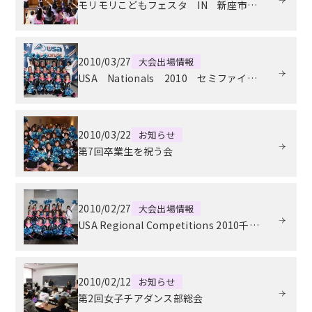
モリモリこどもフェスタ IN 新座市児童センター
新着情報
ブログ
2010/03/27
大会出場情報
USA Nationals 2010 セミファイナル＆ファイナルin幕張メッセイベントホール
お問い合わせ
2010/03/22
お知らせ
よくあるご質問
第7回卒業生を祝う会
女子チアダンス部諸規定
2010/02/27
大会出場情報
USA Regional Competitions 2010千葉大会 IN千葉ポートアリーナ
プライバシーポリシー
2010/02/12
お知らせ
第2回女子チアダンス部総会