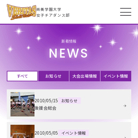
尚美学園大学
女子チアダンス部
新着情報
VERITASとは
NEWS
メンバー
すべて
お知らせ
大会出場情報
イベント情報
フォトギャラリー
2010/05/15
お知らせ
全米大会
後援会総会
高校生のみなさんへ
2010/05/05
イベント情報